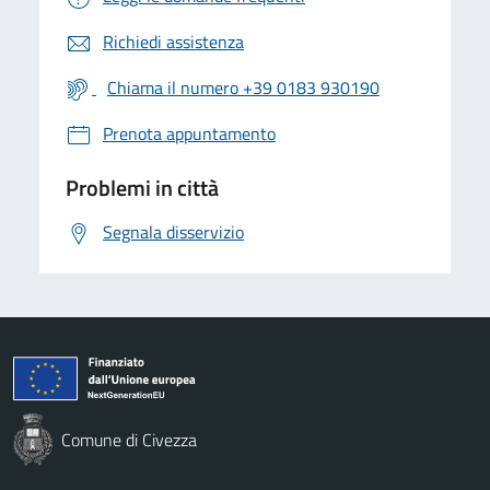
Richiedi assistenza
Chiama il numero +39 0183 930190
Prenota appuntamento
Problemi in città
Segnala disservizio
Comune di Civezza