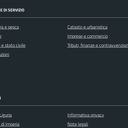
E DI SERVIZIO
ra e pesca
Catasto e urbanistica
e
Imprese e commercio
e stato civile
Tributi, finanze e contravvenzion
zioni
I
Liguria
Informativa privacy
 di Imperia
Note legali