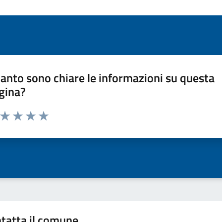
anto sono chiare le informazioni su questa
gina?
a da 1 a 5 stelle la pagina
ta 1 stelle su 5
Valuta 2 stelle su 5
Valuta 3 stelle su 5
Valuta 4 stelle su 5
Valuta 5 stelle su 5
tatta il comune