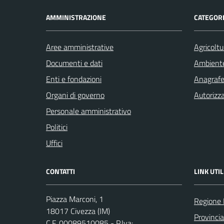
AMMINISTRAZIONE
CATEGORI
Aree amministrative
Agricoltu
Documenti e dati
Ambient
Enti e fondazioni
Anagrafe 
Organi di governo
Autorizza
Personale amministrativo
Politici
Uffici
CONTATTI
LINK UTIL
Piazza Marconi, 1
Regione 
18017 Civezza (IM)
Provincia
C.F. 00089510085 - P.Iva: