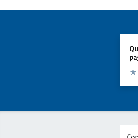
Qu
pa
Valut
Valu
Con