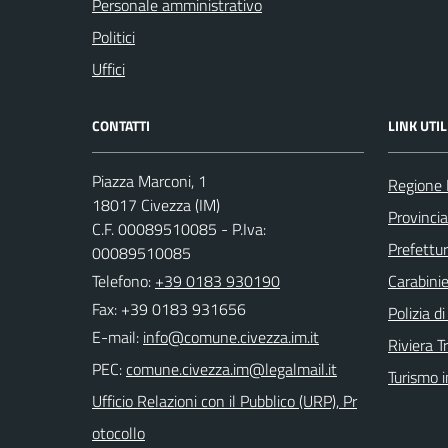
Personale amministrativo
Politici
Uffici
CONTATTI
LINK UTIL
Piazza Marconi, 1
Regione 
18017 Civezza (IM)
Provincia
C.F. 00089510085 - P.Iva:
Prefettur
00089510085
Telefono:
+39 0183 930190
Carabinie
Fax: +39 0183 931656
Polizia d
E-mail:
Riviera T
PEC:
Turismo i
Ufficio Relazioni con il Pubblico (URP), Pr
otocollo