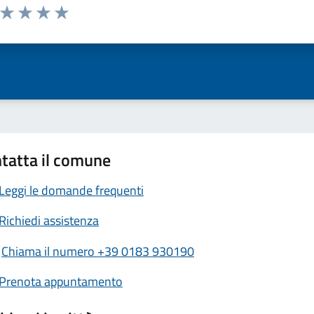
a da 1 a 5 stelle la pagina
ta 1 stelle su 5
Valuta 2 stelle su 5
Valuta 3 stelle su 5
Valuta 4 stelle su 5
Valuta 5 stelle su 5
tatta il comune
Leggi le domande frequenti
Richiedi assistenza
Chiama il numero +39 0183 930190
Prenota appuntamento