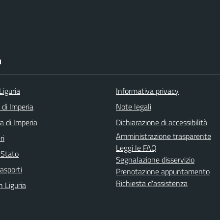
I
Liguria
Informativa privacy
 di Imperia
Note legali
a di Imperia
Dichiarazione di accessibilità
Amministrazione trasparente
ri
Leggi le FAQ
i Stato
Segnalazione disservizio
rasporti
Prenotazione appuntamento
Richiesta d'assistenza
n Liguria