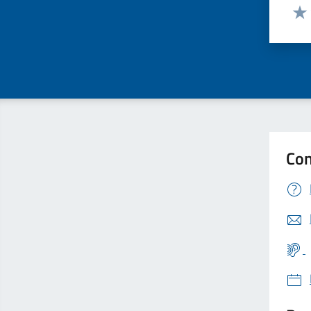
Valut
Valu
Con