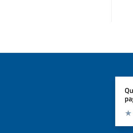
Qu
pa
Valut
Valu