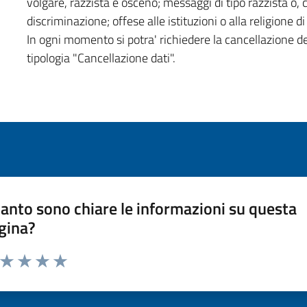
volgare, razzista e osceno; messaggi di tipo razzista o,
discriminazione; offese alle istituzioni o alla religione 
In ogni momento si potra' richiedere la cancellazione d
tipologia "Cancellazione dati".
anto sono chiare le informazioni su questa
gina?
a da 1 a 5 stelle la pagina
ta 1 stelle su 5
Valuta 2 stelle su 5
Valuta 3 stelle su 5
Valuta 4 stelle su 5
Valuta 5 stelle su 5