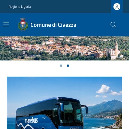
Regione Liguria
Comune di Civezza
Previous
Next
Ultime notizie