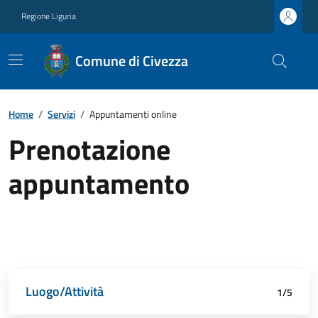
Regione Liguria
Comune di Civezza
Home
/
Servizi
/
Appuntamenti online
Prenotazione
appuntamento
Luogo/Attività
Dettagli appuntamento
Richiedente
Data e orario
Riepilogo
1/5