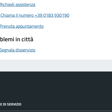
Richiedi assistenza
Chiama il numero +39 0183 930190
Prenota appuntamento
blemi in città
Segnala disservizio
E DI SERVIZIO