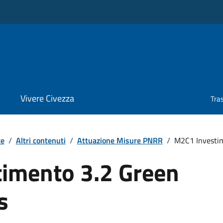
Vivere Civezza
Tra
te
/
Altri contenuti
/
Attuazione Misure PNRR
/
M2C1 Investi
imento 3.2 Green
s