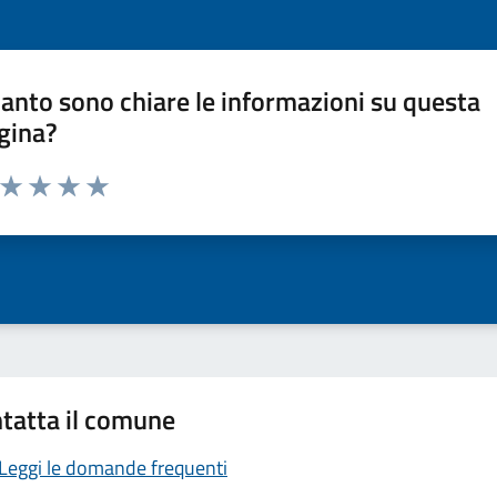
anto sono chiare le informazioni su questa
gina?
a da 1 a 5 stelle la pagina
ta 1 stelle su 5
Valuta 2 stelle su 5
Valuta 3 stelle su 5
Valuta 4 stelle su 5
Valuta 5 stelle su 5
tatta il comune
Leggi le domande frequenti