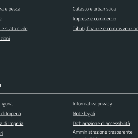
ra e pesca
Catasto e urbanistica
e
Imprese e commercio
e stato civile
Tributi, finanze e contravvenzion
zioni
I
Liguria
Informativa privacy
 di Imperia
Note legali
a di Imperia
Dichiarazione di accessibilità
Amministrazione trasparente
ri