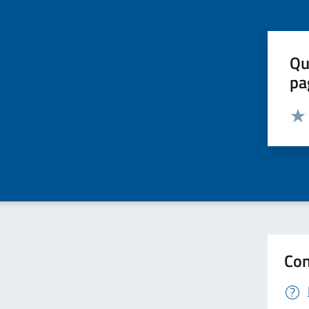
Qu
pa
Valut
Valu
Con