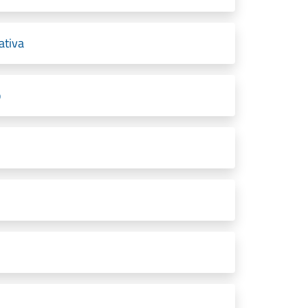
ativa
o