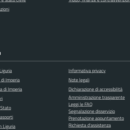
zioni
I
Liguria
Informativa privacy
 di Imperia
Note legali
a di Imperia
Dichiarazione di accessibilità
Amministrazione trasparente
ri
Leggi le FAQ
i Stato
Segnalazione disservizio
rasporti
Prenotazione appuntamento
Richiesta d'assistenza
n Liguria