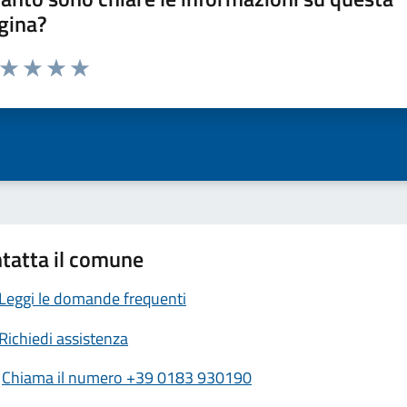
gina?
a da 1 a 5 stelle la pagina
ta 1 stelle su 5
Valuta 2 stelle su 5
Valuta 3 stelle su 5
Valuta 4 stelle su 5
Valuta 5 stelle su 5
tatta il comune
Leggi le domande frequenti
Richiedi assistenza
Chiama il numero +39 0183 930190