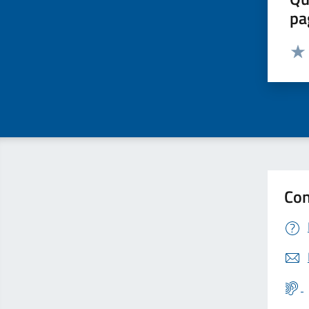
pa
Valut
Valu
Con