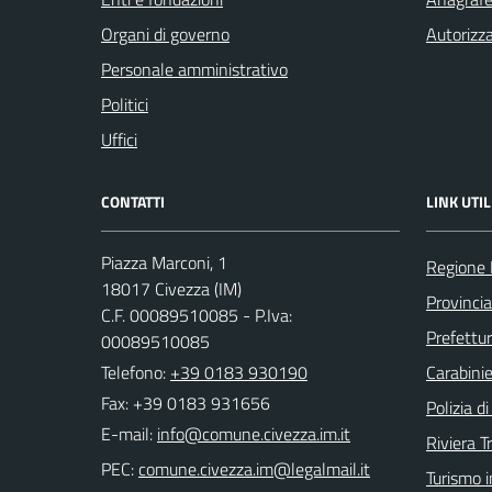
Organi di governo
Autorizza
Personale amministrativo
Politici
Uffici
CONTATTI
LINK UTIL
Piazza Marconi, 1
Regione 
18017 Civezza (IM)
Provincia
C.F. 00089510085 - P.Iva:
Prefettur
00089510085
Telefono:
+39 0183 930190
Carabinie
Fax: +39 0183 931656
Polizia d
E-mail:
Riviera T
PEC:
Turismo i